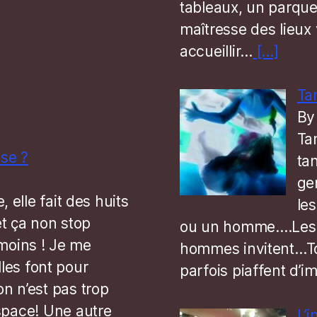
tableaux, un parquet
maîtresse des lieux
accueillir…
[…]
Ta
By
Ta
use ?
ta
ge
, elle fait des huits
le
et ça non stop
ou un homme….Les f
moins ! Je me
hommes invitent…To
es font pour
parfois piaffent d’i
n n’est pas trop
space! Une autre
L’