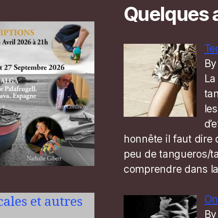
Quelques a
Te
By
La
ta
le
d’e
honnête il faut dire 
peu de tangueros/t
comprendre dans l
On
ocales et autres
By