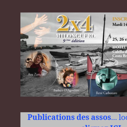
Publications des assos
... l