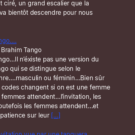
 ciré, un grand escalier que la
 va bientôt descendre pour nous
ngo….
 Brahim Tango
ngo…Il n’éxiste pas une version du
ngo qui se distingue selon le
nre….masculin ou féminin…Bien sûr
s codes changent si on est une femme
emmes attendent…l’invitation, les
utefois les femmes attendent…et
mpatience sur leur
[…]
invitation vue par une tanguera…