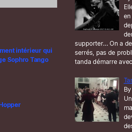
Ell
en 
de
de
supporter… On a de 
ment intérieur qui
serrés, pas de prob
tage Sophro Tango
tanda démarre ave
Ta
By
Un
 Hopper
ma
de
de