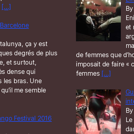
s
[…]
By
En
 Barcelone
et
ar
talunya, ça y est
ma
lques degrés de plus
de femmes que d’ho
, et surtout,
imposait de faire « c
rès dense qui
femmes
[…]
s les bras. Une
 qu’il me semble
Gu
int
By
ngo Festival 2016
Le
dan