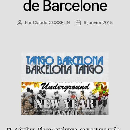
de Barcelone
Par
Claude GOSSELIN
6 janvier 2015
Auteur
Date
de
de
l’article
l’article
T1, Aérobus, Place Catalunya, ça y est me voilà