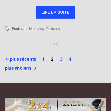
« Retour
LIRE LA SUITE
du
festival
Festivals
,
Mallorca
,
Retours
de
Étiquettes
Mallorca
2014 »
Pagination
←
plus récents
1
2
3
4
des
plus anciens
→
publications