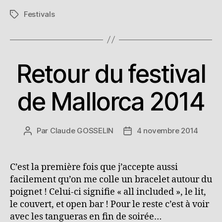
Festival
Festivals
de
Étiquettes
Barcelone »
Retour du festival
Catégories
de Mallorca 2014
Par
Claude GOSSELIN
4 novembre 2014
Auteur
Date
de
de
l’article
l’article
C’est la première fois que j’accepte aussi
facilement qu’on me colle un bracelet autour du
poignet ! Celui-ci signifie « all included », le lit,
le couvert, et open bar ! Pour le reste c’est à voir
avec les tangueras en fin de soirée…