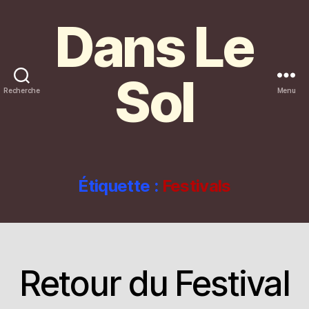
Dans Le
Sol
Recherche
Menu
Étiquette :
Festivals
Retour du Festival
Catégories