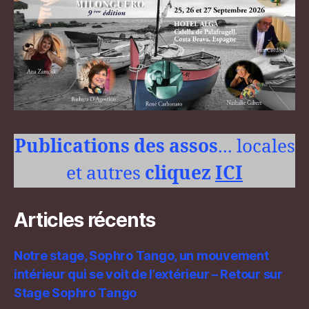
Publications des assos
... locales
et autres
cliquez
ICI
Articles récents
Notre stage, Sophro Tango, un mouvement
intérieur qui se voit de l’extérieur – Retour sur
Stage Sophro Tango