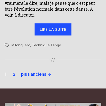
vraiment le dire, mais je pense que c’est peut
être l’évolution normale dans cette danse. A
voir, à discuter.
« L’univers
LIRE LA SUITE
du
tango
Milonguero
,
Technique Tango
milonguero… »
Étiquettes
Pagination
1
2
plus anciens
→
des
publications