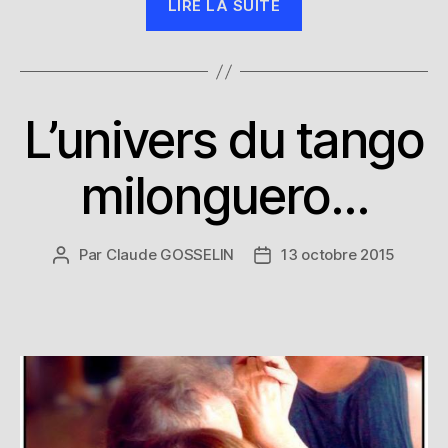
LIRE LA SUITE
coup
de
coeur… »
L’univers du tango
Catégories
milonguero…
Par
Claude GOSSELIN
13 octobre 2015
Auteur
Date
de
de
l’article
l’article