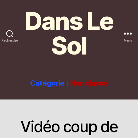
Dans Le
Sol
Recherche
Menu
Catégorie :
Non classé
Vidéo coup de
Catégories